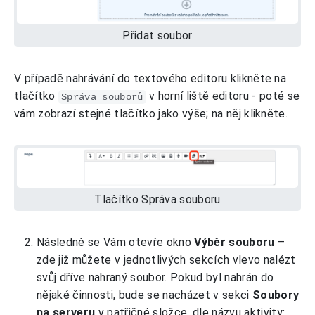
Přidat soubor
V případě nahrávání do textového editoru klikněte na
tlačítko
v horní liště editoru - poté se
Správa souborů
vám zobrazí stejné tlačítko jako výše; na něj klikněte.
Tlačítko Správa souboru
Následně se Vám otevře okno
Výběr souboru
–
zde již můžete v jednotlivých sekcích vlevo nalézt
svůj dříve nahraný soubor. Pokud byl nahrán do
nějaké činnosti, bude se nacházet v sekci
Soubory
na serveru
v patřičné složce, dle názvu aktivity: